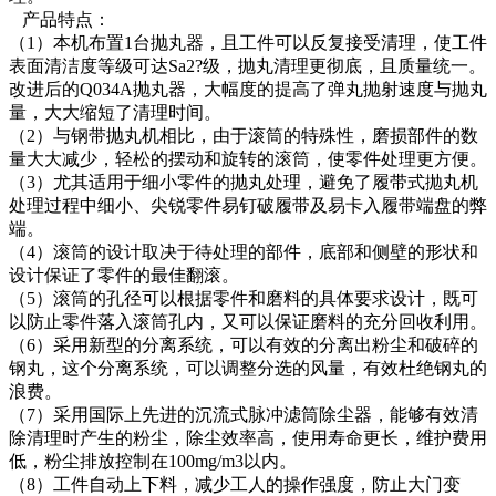
产品特点：
（1）本机布置1台抛丸器，且工件可以反复接受清理，使工件
表面清洁度等级可达Sa2?级，抛丸清理更彻底，且质量统一。
改进后的Q034A抛丸器，大幅度的提高了弹丸抛射速度与抛丸
量，大大缩短了清理时间。
（2）与钢带抛丸机相比，由于滚筒的特殊性，磨损部件的数
量大大减少，轻松的摆动和旋转的滚筒，使零件处理更方便。
（3）尤其适用于细小零件的抛丸处理，避免了履带式抛丸机
处理过程中细小、尖锐零件易钉破履带及易卡入履带端盘的弊
端。
（4）滚筒的设计取决于待处理的部件，底部和侧壁的形状和
设计保证了零件的最佳翻滚。
（5）滚筒的孔径可以根据零件和磨料的具体要求设计，既可
以防止零件落入滚筒孔内，又可以保证磨料的充分回收利用。
（6）采用新型的分离系统，可以有效的分离出粉尘和破碎的
钢丸，这个分离系统，可以调整分选的风量，有效杜绝钢丸的
浪费。
（7）采用国际上先进的沉流式脉冲滤筒除尘器，能够有效清
除清理时产生的粉尘，除尘效率高，使用寿命更长，维护费用
低，粉尘排放控制在100mg/m3以内。
（8）工件自动上下料，减少工人的操作强度，防止大门变