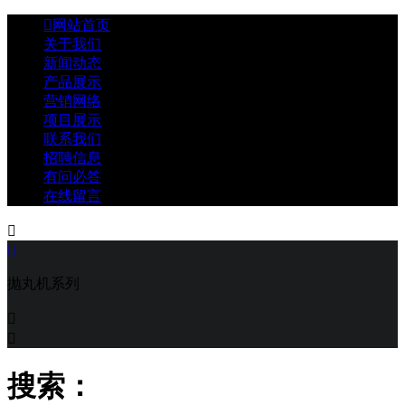

网站首页
关于我们
新闻动态
产品展示
营销网络
项目展示
联系我们
招聘信息
有问必答
在线留言


抛丸机系列


搜索：