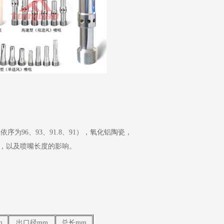
为96、93、91.8、91），氧化铝陶瓷，
，以及喷嘴长度的影响。
m
出口径mm
总长mm