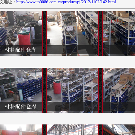
文地址：
http://www.tb0086.com.cn/product/pj/2012/1102/142.html