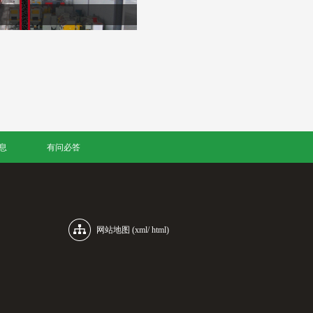
息
有问必答
网站地图
(
xml
/
html
)