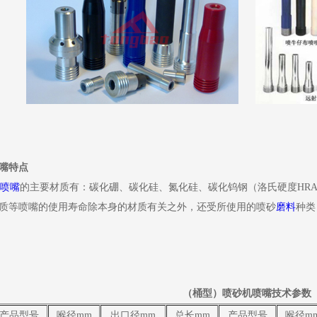
嘴特点
喷嘴
的主要材质有：碳化硼、碳化硅、氮化硅、碳化钨钢（洛氏硬度HRA依序
质等喷嘴的使用寿命除本身的材质有关之外，还受所使用的喷砂
磨料
种类
（桶型）喷砂机喷嘴技术参数
产品型号
喉径mm
出口径mm
总长mm
产品型号
喉径m