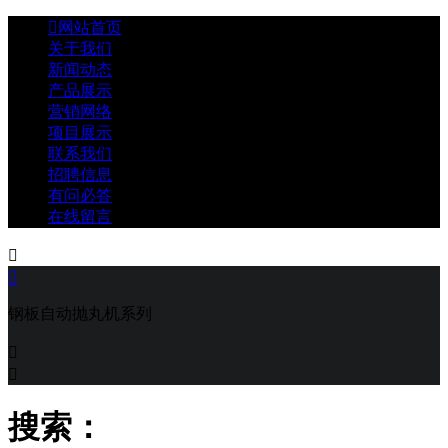

网站首页
关于我们
新闻动态
产品展示
营销网络
项目展示
联系我们
招聘信息
有问必答
在线留言


钢板自动抛丸机系列


搜索：