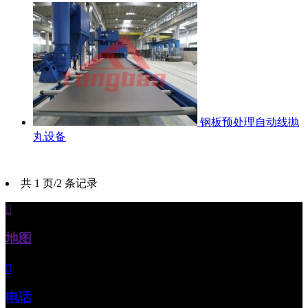
钢板预处理自动线抛
丸设备
共 1 页/2 条记录

地图

电话