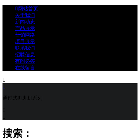

网站首页
关于我们
新闻动态
产品展示
营销网络
项目展示
联系我们
招聘信息
有问必答
在线留言


通过式抛丸机系列


搜索：