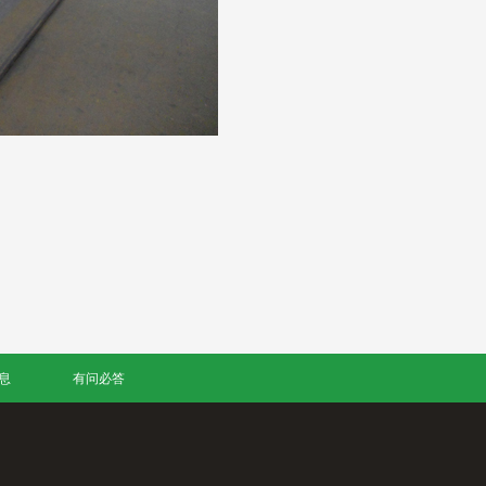
息
有问必答