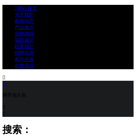

网站首页
关于我们
新闻动态
产品展示
营销网络
项目展示
联系我们
招聘信息
有问必答
在线留言


网带抛丸机


搜索：