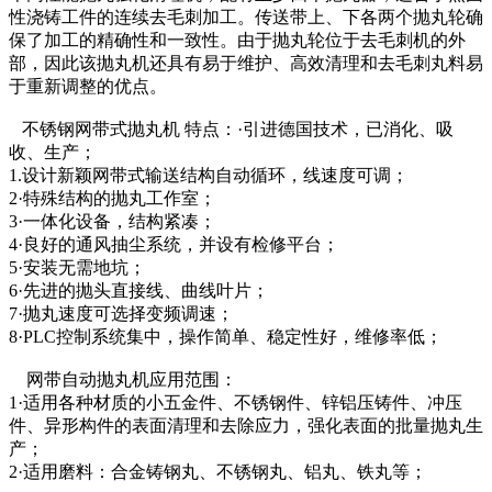
性浇铸工件的连续去毛刺加工。传送带上、下各两个抛丸轮确
保了加工的精确性和一致性。由于抛丸轮位于去毛刺机的外
部，因此该抛丸机还具有易于维护、高效清理和去毛刺丸料易
于重新调整的优点。
不锈钢网带式抛丸机 特点：·引进德国技术，已消化、吸
收、生产；
1.设计新颖网带式输送结构自动循环，线速度可调；
2·特殊结构的抛丸工作室；
3·一体化设备，结构紧凑；
4·良好的通风抽尘系统，并设有检修平台；
5·安装无需地坑；
6·先进的抛头直接线、曲线叶片；
7·抛丸速度可选择变频调速；
8·PLC控制系统集中，操作简单、稳定性好，维修率低；
网带自动抛丸机应用范围：
1·适用各种材质的小五金件、不锈钢件、锌铝压铸件、冲压
件、异形构件的表面清理和去除应力，强化表面的批量抛丸生
产；
2·适用磨料：合金铸钢丸、不锈钢丸、铝丸、铁丸等；